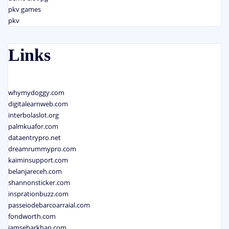
pkv games
pkv
Links
whymydoggy.com
digitalearnweb.com
interbolaslot.org
palmkuafor.com
dataentrypro.net
dreamrummypro.com
kaiminsupport.com
belanjareceh.com
shannonsticker.com
insprationbuzz.com
passeiodebarcoarraial.com
fondworth.com
iamseharkhan.com