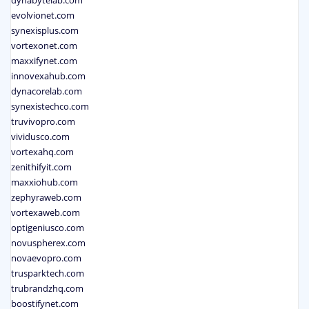
dynabytelab.com
evolvionet.com
synexisplus.com
vortexonet.com
maxxifynet.com
innovexahub.com
dynacorelab.com
synexistechco.com
truvivopro.com
vividusco.com
vortexahq.com
zenithifyit.com
maxxiohub.com
zephyraweb.com
vortexaweb.com
optigeniusco.com
novuspherex.com
novaevopro.com
trusparktech.com
trubrandzhq.com
boostifynet.com