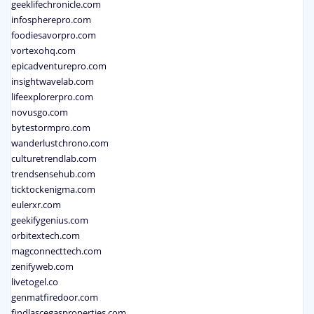
geeklifechronicle.com
infospherepro.com
foodiesavorpro.com
vortexohq.com
epicadventurepro.com
insightwavelab.com
lifeexplorerpro.com
novusgo.com
bytestormpro.com
wanderlustchrono.com
culturetrendlab.com
trendsensehub.com
ticktockenigma.com
eulerxr.com
geekifygenius.com
orbitextech.com
magconnecttech.com
zenifyweb.com
livetogel.co
genmatfiredoor.com
findlascegasproperties.com