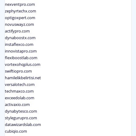
nexventpro.com
zephyrtechx.com
optigoxpert.com
novuswayz.com
actifypro.com
dynaboostx.com
instaflexco.com
innovistapro.com
flexiboostlab.com
vortexohqplus.com
swiftiopro.com
hamilelikbelirtisi.net
versalotech.com
techmaxco.com
exceedolab.com
activaxio.com
dynabytesco.com
stylegurupro.com
datawizardslab.com
cubiqio.com