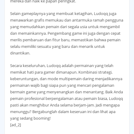
mereka dan naik ke papan peringkat.
Selain gameplaynya yang membuat ketagihan, Ludoqq juga
menawarkan grafis memukau dan antarmuka ramah pengguna
yang memudahkan pemain dari segala usia untuk mengambil
dan memainkannya. Pengembang game ini juga dengan cepat
merilis pembaruan dan fitur baru, memastikan bahwa pemain
selalu memiliki sesuatu yang baru dan menarik untuk
dinantikan.
Secara keseluruhan, Ludoqq adalah permainan yang telah
memikat hati para gamer dimanapun. Kombinasi strategi,
keberuntungan, dan mode multipemain daring menjadikannya
permainan wajib bagi siapa pun yang mencari pengalaman
bermain game yang menyenangkan dan menantang. Baik Anda
pemain profesional berpengalaman atau pemain biasa, Ludoqq
pasti akan menghibur Anda selama berjam-jam. Jadi mengapa
menunggu? Bergabunglah dalam keseruan ini dan lihat apa
yang sedang booming!
[ad_2]