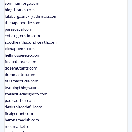
somniumforge.com
bloglibraries.com
luleburgaznakliyatfirmasi.com
thebapehoodie.com
parasosyal.com
enticingmuslim.com
goodhealthsoundwealth.com
elenapoems.com
hellmouseretro.com
fcsabatehran.com
dogemutants.com
duramaxtop.com
takamasoudia.com
twdoingthings.com
stellabluedesignsco.com
paulsauthor.com
desirablecodeful.com
flexigennet.com
heronameclub.com
medmarket.io