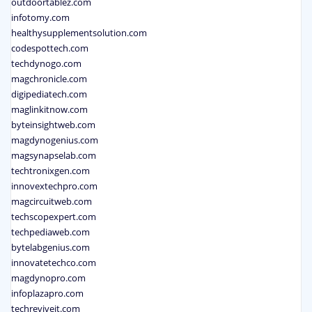
outdoortablez.com
infotomy.com
healthysupplementsolution.com
codespottech.com
techdynogo.com
magchronicle.com
digipediatech.com
maglinkitnow.com
byteinsightweb.com
magdynogenius.com
magsynapselab.com
techtronixgen.com
innovextechpro.com
magcircuitweb.com
techscopexpert.com
techpediaweb.com
bytelabgenius.com
innovatetechco.com
magdynopro.com
infoplazapro.com
techreviveit.com